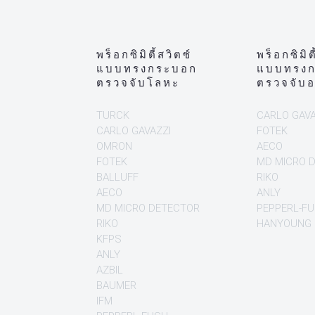
พร็อกซิมิตี้สวิตซ์
พร็อกซิมิต
แบบทรงกระบอก
แบบทรง
ตรวจจับโลหะ
ตรวจจับ
TURCK
CARLO GAVA
CARLO GAVAZZI
FOTEK
OMRON
AECO
FOTEK
MD MICRO 
BALLUFF
RIKO
AECO
ANLY
MD MICRO DETECTOR
PEPPERL-F
RIKO
HANYOUNG
KFPS
ANLY
AZBIL
BAUMER
IFM