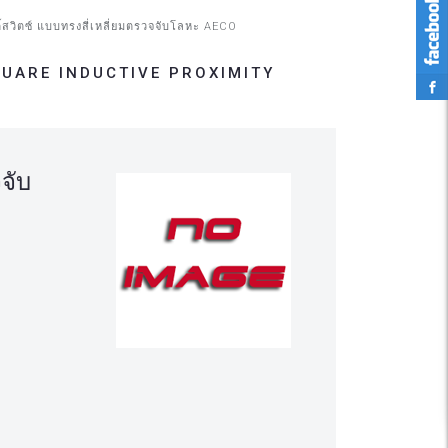
ตี้สวิตซ์ แบบทรงสี่เหลี่ยมตรวจจับโลหะ AECO
หะ SQUARE INDUCTIVE PROXIMITY
จจับ