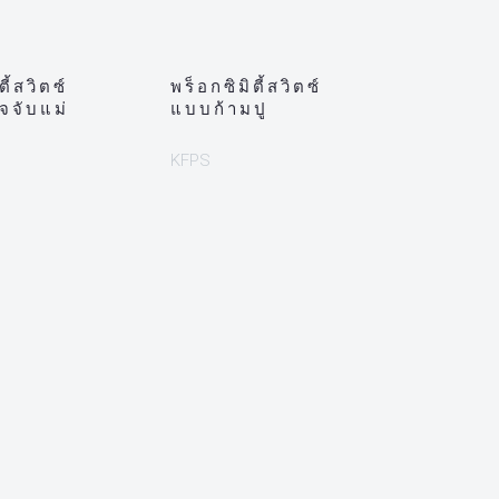
ตี้สวิตซ์
พร็อกซิมิตี้สวิตซ์
จับแม่
แบบก้ามปู
KFPS