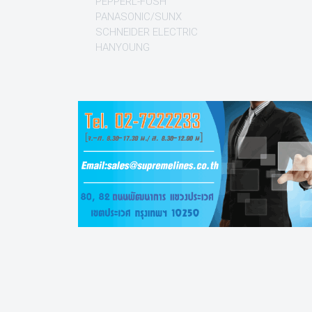
PEPPERL-FUSH
PANASONIC/SUNX
SCHNEIDER ELECTRIC
HANYOUNG