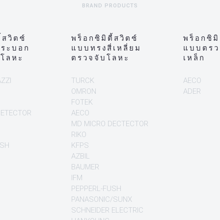
BRAND PRODUCTS
ี้สวิตซ์
พร็อกซิมิตี้สวิตซ์
พร็อกซิมิ
กระบอก
แบบทรงสี่เหลี่ยม
แบบตรวจ
อโลหะ
ตรวจจับโลหะ
เหล็ก
ZZI
TURCK
AECO
OMRON
ADER
FOTEK
DETECTOR
AECO
MD MICRO DECTECTOR
RIKO
USH
KFPS
AZBIL
BAUMER
IFM
PEPPERL-FUSH
PANASONIC/SUNX
SCHNEIDER ELECTRIC