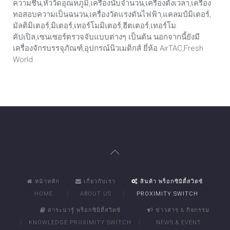
ความชื้น,หัววัดอุณหภูมิ,เครื่องนับจำนวน,เครื่องตั้งเวลา,เครื่อง
ทอสอบความเป็นฉนวน,เครื่องวัดแรงดันไฟฟ้า,แคลมป์มิเตอร์,
มัลติมิเตอร์,มิเตอร์,เทอร์โมมิเตอร์,ฮีตเตอร์,เทอร์โม
คัปเปิล,เซนเซอร์ตรวจจับแบบต่างๆ เป็นต้น นอกจากนี้ยังมี
เครื่องจักรบรรจุภัณฑ์,อุปกรณ์นิวเมติกส์ ยี่ห้อ AirTAC,Fresh
World
หน้าหลัก
เกี่ยวกับเรา
สินค้า พร็อกซิมิตี้สวิตซ์
HOME
ABOUT US
PROXIMITY SWITCH
สาระน่ารู้ พร็อกซิมิตี้สวิตซ์
ข่าวสาร & กิจกรรม
KNOWLEDGE PROXIMITY SWITCH
NEWS & EVENT