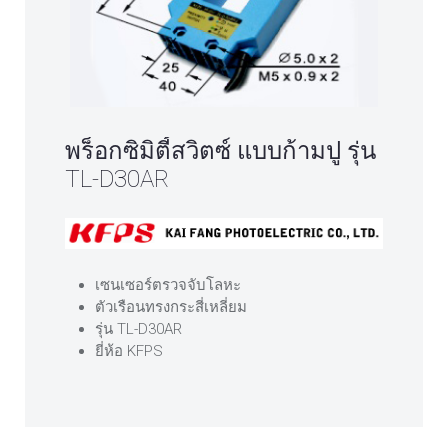
พร็อกซิมิตี้สวิตซ์ แบบก้ามปู รุ่น
TL-D30AR
เซนเซอร์ตรวจจับโลหะ
ตัวเรือนทรงกระสี่เหลี่ยม
รุ่น TL-D30AR
ยี่ห้อ KFPS