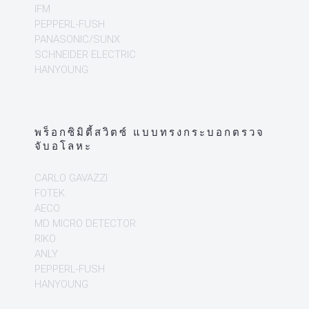
IFM
PEPPERL-FUSH
PANASONIC/SUNX
SCHNEIDER ELECTRIC
HANYOUNG
พร็อกซิมิตี้สวิตซ์ แบบทรงกระบอกตรวจ
จับอโลหะ
CARLO GAVAZZI
FOTEK
AECO
MD MICRO DETECTOR
RIKO
ANLY
PEPPERL-FUSH
HANYOUNG