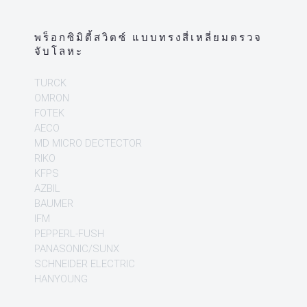
พร็อกซิมิตี้สวิตซ์ แบบทรงสี่เหลี่ยมตรวจ
จับโลหะ
TURCK
OMRON
FOTEK
AECO
MD MICRO DECTECTOR
RIKO
KFPS
AZBIL
BAUMER
IFM
PEPPERL-FUSH
PANASONIC/SUNX
SCHNEIDER ELECTRIC
HANYOUNG