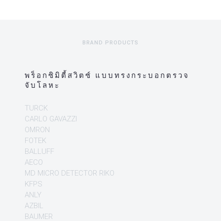
BRAND PRODUCTS
พร็อกซิมิตี้สวิตซ์ แบบทรงกระบอกตรวจ
จับโลหะ
TURCK
CARLO GAVAZZI
OMRON
FOTEK
BALLUFF
AECO
MD MICRO DETECTOR
RIKO
KFPS
ANLY
AZBIL
BAUMER