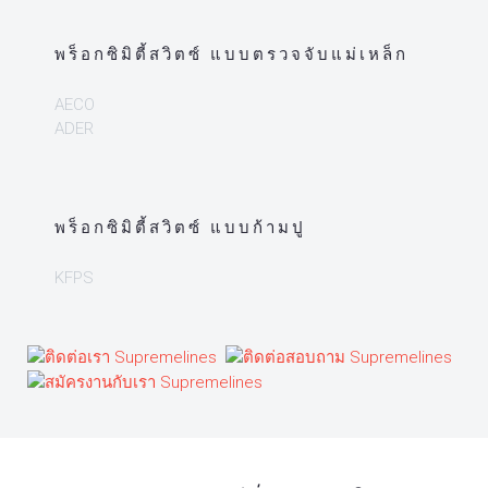
พร็อกซิมิตี้สวิตซ์ แบบตรวจจับแม่เหล็ก
AECO
ADER
พร็อกซิมิตี้สวิตซ์ แบบก้ามปู
KFPS