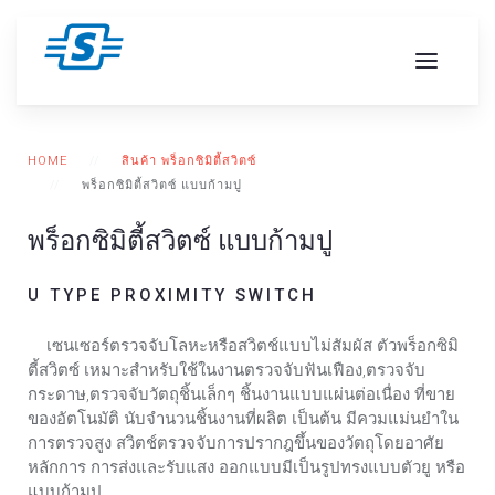
HOME
สินค้า พร็อกซิมิตี้สวิตซ์
พร็อกซิมิตี้สวิตซ์ แบบก้ามปู
พร็อกซิมิตี้สวิตซ์ แบบก้ามปู
U TYPE PROXIMITY SWITCH
เซนเซอร์ตรวจจับโลหะหรือสวิตช์แบบไม่สัมผัส ตัวพร็อกซิมิ
ตี้สวิตซ์ เหมาะสำหรับใช้ในงานตรวจจับฟันเฟือง,ตรวจจับ
กระดาษ,ตรวจจับวัตถุชิ้นเล็กๆ ชิ้นงานแบบแผ่นต่อเนื่อง ที่ขาย
ของอัตโนมัติ นับจำนวนชิ้นงานที่ผลิต เป็นต้น มีควมแม่นยำใน
การตรวจสูง สวิตช์ตรวจจับการปรากฎขึ้นของวัตถุโดยอาศัย
หลักการ การส่งและรับแสง ออกแบบมีเป็นรูปทรงแบบตัวยู หรือ
แบบก้ามปู